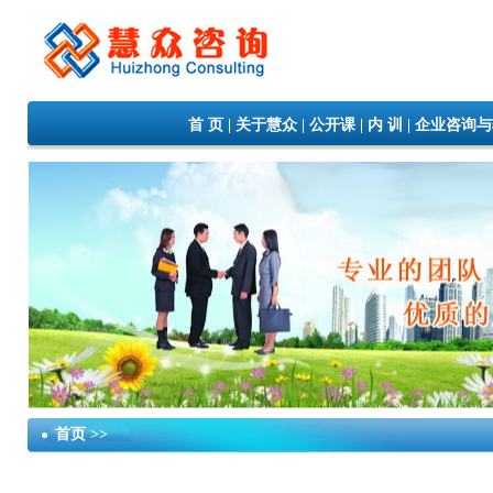
首 页
|
关于慧众
|
公开课
|
内 训
|
企业咨询与
首页 >>