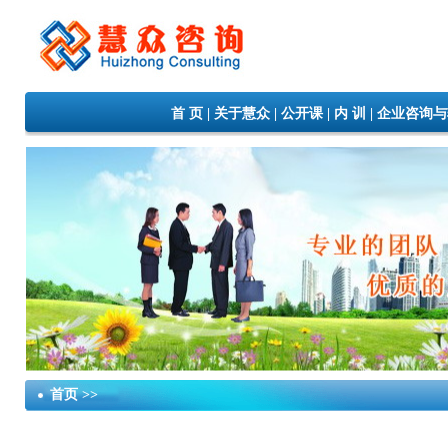
首 页
|
关于慧众
|
公开课
|
内 训
|
企业咨询与
首页 >>