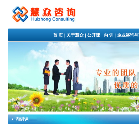
首 页
|
关于慧众
|
公开课
|
内 训
|
企业咨询与
内训课