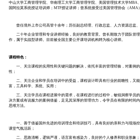
中山大学工商管理学院、华南理工大学工商管理学院、美国管理技术大学
MBA
国阿拉莫系统授证培训师；
MTP授证讲师；曾系统接受过美国管理协会（AMA
曾任境外上市公司高管
十余年
；
历任副总经理、
行政总监、人力资源总监、
二十年企业管理和专业讲师经验，良好的教育背景。曾长期致力于团队管理
作，属于实战型讲师。目前被全国主要公开课培训机构聘为核心讲师。
课程特色：
一、
关注课程的实用性和关键问题的解决，依托丰富的管理经验，对案例的
性；
二、关注企业和学员在培训中的受益，课程设计即具有行业的前瞻性，又能
富，工具科学、系统、实用；
三、关注学员在课程进展中的需求，在课程进行的过程中，敏锐洞察学员的
决方案或有说服力的案例借鉴，足见其深厚的管理功力，令学员在有限的时间内
思维方法。
一、善于借鉴国外先进的培训理念和培训技巧，具有良好的亲和力与现场控
课堂气氛活跃；
二、思路清晰，逻辑严谨，语言富有感染力，良好的个人修养和职业形象；