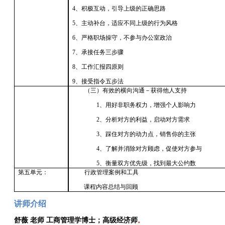
4、积极互动，引导上级的正确思路
5、主动补台，适应不同上级的行为风格
6、严格职场操守，不参与办公室政治
7、承接任务三步骤
8、工作汇报四原则
9、接受指令五步法
（三）有效的横向沟通－获得他人支持
1、用好非职务权力，增强个人影响力
2、分析对方的利益，启动对方需求
3、踩住对方的动力点，销售你的主张
4、了解并消除对方顾虑，促使对方参与
5、衡量双方优先级，找到最大公约数
第五单元：
行政管理案例和工具
课程内容总结与回顾
讲师介绍
舒薇
老师
工商管理学博士；高级经济师
。