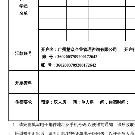
学员
名单
开户名：广州慧众企业管理咨询有限公司
开户
汇款账号
账
号：
3602003709200172642
账
号：
3602003709200172642
开票资料
住宿要求
预定：双人房
___间；单人房___间，住宿时间：__ 月
1、请完整填写电子邮件地址及手机号码
,
以便课前通知
、
课后收取
2、培训费用汇出后
、
请将汇款
/
转帐凭单电子版回传
、
以便会务人员