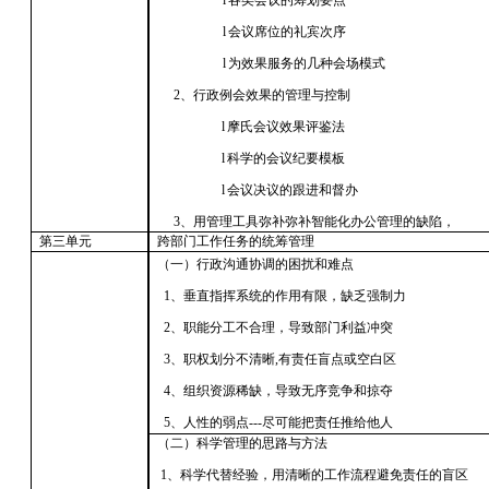
l
各类会议的筹划要点
l
会议席位的礼宾次序
l
为效果服务的几种会场模式
2、行政例会效果的管理与控制
l
摩氏会议效果评鉴法
l
科学的会议纪要模板
l
会议决议的跟进和督办
3、用管理工具弥补弥补智能化办公管理的缺陷，
第三单元
跨部门工作任务的统筹管理
（一）行政沟通协调的困扰和难点
1、垂直指挥系统的作用有限，缺乏强制力
2、职能分工不合理，导致部门利益冲突
3、职权划分不清晰,有责任盲点或空白区
4、组织资源稀缺，导致无序竞争和掠夺
5、人性的弱点---尽可能把责任推给他人
（二）科学管理的思路与方法
1、科学代替经验，用清晰的工作流程避免责任的盲区