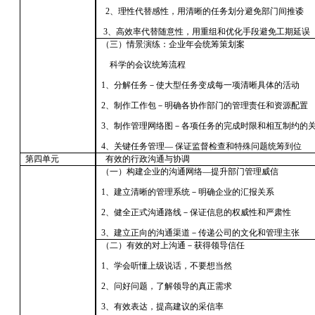
2、理性代替感性，用清晰的任务划分避免部门间推诿
3、高效率代替随意性，用重组和优化手段避免工期延误
（三）情景演练：企业年会统筹策划案
科学的会议统筹流程
1、分解任务－使大型任务变成每一项清晰具体的活动
2、制作工作包－明确各协作部门的管理责任和资源配置
3、制作管理网络图－各项任务的完成时限和相互制约的
4、关键任务管理— 保证监督检查和特殊问题统筹到位
第四单元
有效的行政沟通与协调
（一）构建企业的沟通网络
—提升部门管理威信
1、建立清晰的管理系统－明确企业的汇报关系
2、健全正式沟通路线－保证信息的权威性和严肃性
3、建立正向的沟通渠道－传递公司的文化和管理主张
（二）有效的对上沟通－获得领导信任
1、学会听懂上级说话，不要想当然
2、问好问题，了解领导的真正需求
3、有效表达，提高建议的采信率