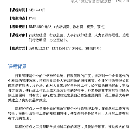
录入：慧众管理 | 浏览次数： 128 | 2026/
【课程时间】
6
月
12-13
日
【培训
地点
】
广州
【培训费用】
RMB4800 元/人（含培训费、教材费、税费、茶点）
【课程对象】
行政总经理、行政总监、人事行政部经理、人力资源部经理、总经
门行政助理、办公室秘书。
【
联系方式
】
020-82322117 13711561177 刘小姐（微信同号）
课程背景
行政管理是企业的中枢神经系统。行政管理的广度，涉及到一个企业运作的
个板块的管理效率，还有许多局外人难以想象的细枝末节。企业的行政管理如此
或者是有想法，没办法。面对大量繁琐的事务性工作，如何摆脱被动局面，主动
各方资源，使行政工作真正成为经营管理的好帮手，舒老师以其丰富的管理经历
除上述困惑，对有志于在行政管理领域发展自己职业生涯的骨干员工更是大有裨
并建立了良好的品牌效应。
课程的特点之一是用全新的视角审视企业行政管理工作，在观念和工作方法
转换：根据行政管理工作的规律和特性，使复杂的事务简单化，无形的工作有形
有非凡的表现；
课程的特点之二是帮助学员排解工作的困惑，摆脱陷于琐事、被动救火的局