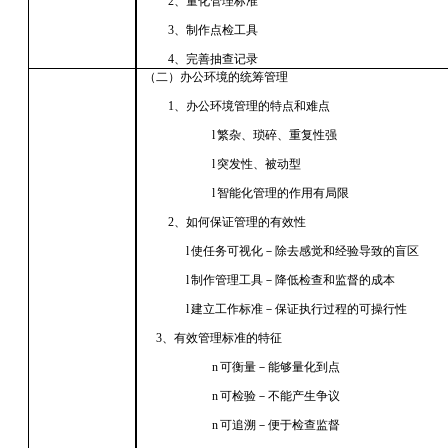
2、量化管理标准
3、制作点检工具
4、完善抽查记录
（二）办公环境的统筹管理
1、办公环境管理的特点和难点
l
繁杂、琐碎
、
重复性强
l
突发性、被动型
l
智能化管理的作用有局限
2、如何保证管理的有效性
l
使任务可视化－除去感觉和经验导致的盲区
l
制作管理工具－降低检查和监督的成本
l
建立工作标准－保证执行过程的可操行性
3、有效管理标准的特征
n
可衡量－能够量化到点
n
可检验－不能产生争议
n
可追溯－便于检查监督