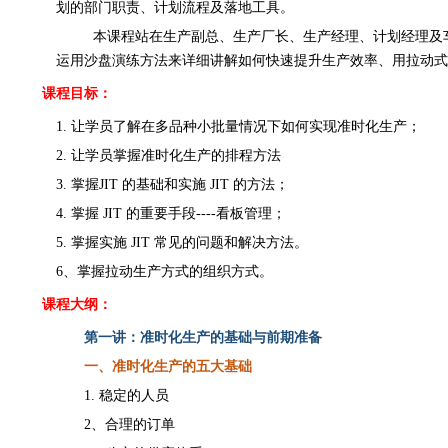
划的部门职责、计划流程及落地工具。
本课程站在
生产副总、生产厂长、生产经理、计划经理及
运用沙盘演练方法
来详细讲解如何快速提升生产效率
、
用拉动式
课程
目标
：
1.
让学员了解
在多品种小批量情况下如何实现准时化生产
；
2.
让学员掌握准时化生产的排程方法
3.
掌握
JIT 的基础和实施 JIT 的方法；
4
. 掌握 JIT 的重要手段----看板管理；
5
. 掌握实施 JIT 常见的问题和解决方
法
。
6、掌握拉动生产方式的组织方式。
课程大纲：
第
一
讲：
准时化生产的基础
与前期准备
一、准时化生产的五大基础
1. 稳定的人员
2、合理的订单