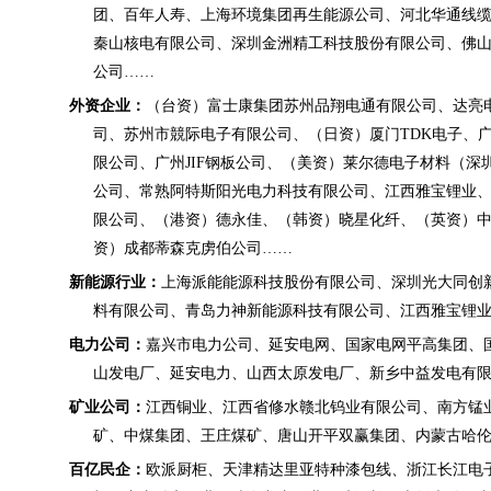
团、百年人寿、上海环境集团再生能源公司、河北华通线
秦山核电有限公司、深圳金洲精工科技股份有限公司、佛
公司
……
外资企业：
（台资）富士康集团苏州品翔电通有限公司、达亮
司、苏州市競际电子有限公司、（日资）厦门
TDK电子、
限公司、广州JIF钢板公司、（美资）莱尔德电子材料（深
公司、常熟阿特斯阳光电力科技有限公司、江西雅宝锂业
限公司、
（港资）德永佳、（韩资）晓星化纤、（英资）
资）成都蒂森克虏伯公司
……
新能源行业：
上海派能能源科技股份有限公司、深圳光大同创
料有限公司、青岛力神新能源科技有限公司、江西雅宝锂
电力公司：
嘉兴市电力公司、延安电网、国家电网平高集团、
山发电厂、延安电力、山西太原发电厂、新乡中益发电有
矿业公司：
江西铜业、江西省修水赣北钨业有限公司、南方锰
矿、中煤集团、王庄煤矿、唐山开平双赢集团、内蒙古哈
百亿民企：
欧派厨柜、天津精达里亚特种漆包线、浙江长江电