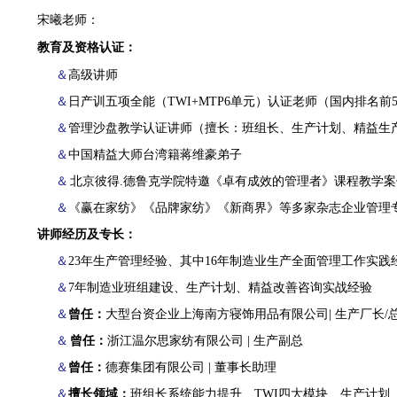
宋曦老师：
教育及资格认证：
＆
高级讲师
＆
日产训五项全能（
TWI+MTP6单元）认证老师（国内排名前
＆
管理沙盘教学认证讲师（擅长：班组长、生产计划、精益生
＆
中国精益大师台湾籍蒋维豪弟子
＆
北京彼得
.德鲁克学院特邀《卓有成效的管理者》课程教学案
＆
《赢在家纺》《品牌家纺》《新商界》等多家杂志企业管理
讲师经历及专长：
＆
23年生产管理经验、其中16年制造业生产全面管理工作实践
＆
7年制造业班组建设、生产计划、精益改善咨询实战经验
＆
曾任：
大型台资企业上海南方寝饰用品有限公司
| 生产厂长/
＆
曾任：
浙江温尔思家纺有限公司
| 生产副总
＆
曾任：
德赛集团有限公司
| 董事长助理
＆
擅长领域：
班组长系统能力提升、
TWI四大模块、生产计划