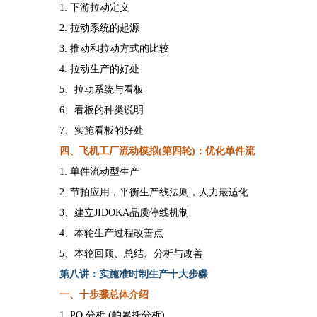
1. 下游拉动定义
2. 拉动系统的起源
3. 推动和拉动方式的比较
4. 拉动
生产的好处
5、拉动系统与看板
6、看板的种类说明
7、实施看板的好处
四
、飞机工厂流动模拟
(第
四
轮
)
：优化单件流
1.
单件流动型生产
2.
节拍应用，平衡生产线法则，人力最适化
3、建立JIDOKA品质停线机制
4、本轮生产过程改善点
5、本轮回顾、总结、分析与改善
第
八
讲：实施准时制生产十大步骤
一、
十步骤总体介绍
1. PQ 分析 (帕累托分析)