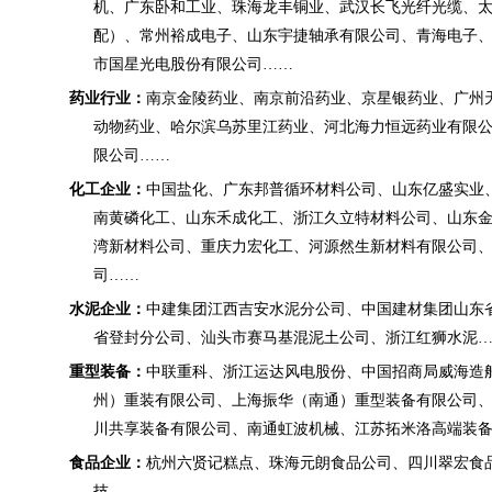
机、广东卧和工业、珠海龙丰铜业、武汉长飞光纤光缆、
配）、常州裕成电子、山东宇捷轴承有限公司、青海电子
市国星光电股份有限公司
……
药业行业：
南京金陵药业、南京前沿药业、京星银药业、广州
动物药业、哈尔滨乌苏里江药业、河北海力恒远药业有限
限公司
……
化工企业：
中国盐化、广东邦普循环材料公司、山东亿盛实业
南黄磷化工、山东禾成化工、浙江久立特材料公司、山东
湾新材料公司、重庆力宏化工、河源然生新材料有限公司
司
……
水泥企业：
中建集团江西吉安水泥分公司、中国建材集团山东
省登封分公司、汕头市赛马基混泥土公司、浙江红狮水泥
重型装备：
中联重科、浙江运达风电股份、中国招商局威海造
州）重装有限公司、上海振华（南通）重型装备有限公司
川共享装备有限公司、
南通虹波机械、江苏拓米洛高端装
食品企业：
杭州六贤记糕点、珠海元朗食品公司、四川翠宏食
技
……