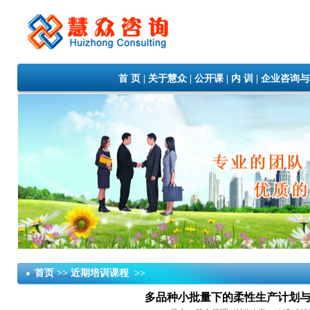
首 页
|
关于慧众
|
公开课
|
内 训
|
企业咨询与
首页 >> 近期培训课程 >>
多品种小批量下的柔性生产计划