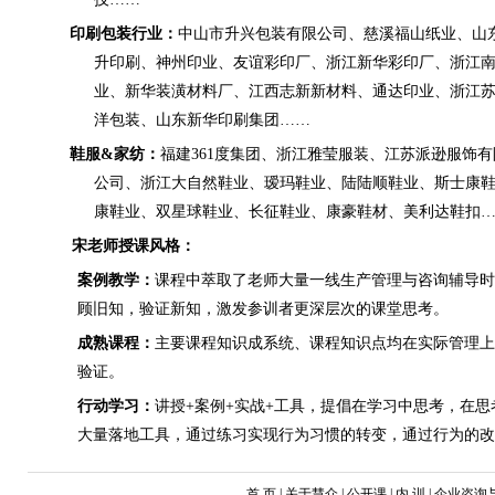
印刷包装行业：
中山市升兴包装有限公司、慈溪福山纸业、山
升印刷、神州印业、友谊彩印厂、浙江新华彩印厂、浙江
业、新华装潢材料厂、江西志新新材料、通达印业、浙江
洋包装、山东新华印刷集团
……
鞋服
&家纺：
福建
361度集团、浙江雅莹服装、江苏派逊服饰
公司、浙江大自然鞋业、瑷玛鞋业、陆陆顺鞋业、斯士康
康鞋业、双星球鞋业、长征鞋业、康豪鞋材、美利达鞋扣
宋老师授课风格：
案例教学：
课程中萃取了老师大量一线生产管理与咨询辅导时
顾旧知，验证新知，激发参训者更深层次的课堂思考。
成熟课程：
主要课程知识成系统、课程知识点均在实际管理上
验证。
行动学习：
讲授
+案例+实战+工具，提倡在学习中思考，在
大量落地工具，通过练习实现行为习惯的转变，通过行为的改
首 页 | 关于慧众 | 公开课 | 内 训 | 企业咨