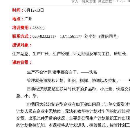
录入：慧众管理 | 浏览次数： 117 | 2026/
时间：
6
月
12-13
日
地点：
广州
培训费用：
4880
元
联系方式
：
020-82322117 13711561177
刘小姐（微信同号）
授课对象：
生产副总、生产厂长、生产经理、计划经理及车间主任、班组长、
课程背景：
生产不会计算
,诸事都会白干。——佚名
管理就是预测和计划、组织、指挥、协调以及控制。
——
目前经济形态是互联网时代下的多品种、小批量、快速交
急、小、杂
。
但我国大部分制造型企业有如下突出问题：订单交货及时
计划人员在企业中无地位，无法有效掌控计划对车间的执行过程
交货。出现此种矛盾的状况，主要是公司生产计划组织工作出现
的计划物控职能。本课程将从计划源头，控管模式，控管计划工