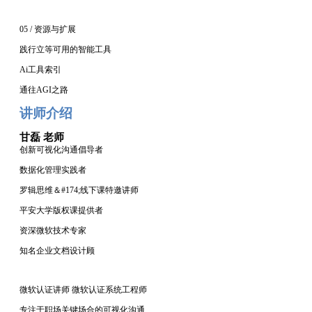
05 / 资源与扩展
践行立等可用的智能工具
Ai工具索引
通往
AGI之路
讲师介绍
甘磊
老师
创新可视化沟通倡导者
数据化管理实践者
罗辑思维
＆#174;线下课特邀讲师
平安大学版权课提供者
资深微软技术专家
知名企业文档设计顾
微软认证讲师
微软认证系统工程师
专注于职场关键场合的可视化沟通