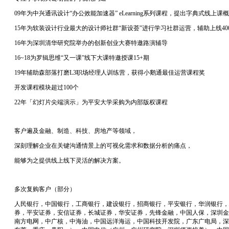
09年为中兴通讯设计“办公效能加速器” eLearning系列课程，提出字典式线
15年为软装设计行业最大的设计师社群“新设荟”进行学习社群运营，辅助上线40
16年为深圳清华研究院举办的创新创业大赛特邀路演辅导
16~18为罗辑思维“又一课”线下大课特邀授课15+期
19年辅助森部落打磨L3职场经理人训练营，获得小鹅通最佳运营课程奖
开发课程模块超过
100个
22年「幻灯片尖端演示」为平安大学采购为内部版权课程
客户遍及金融、制造、科技、房地产等领域，
深刻理解企业在关键沟通情景上的可视化需求和数据分析的痛点，
能够为之提供线上线下灵活的解决方案。
多次复购客户（部分）
人民银行，中国银行，工商银行，建设银行，招商银行，平安银行，华润银行，
券，平安证券，安信证券，长城证券，华安证券，先锋金融，中国人保，深圳金
南方电网，中广核，中海油，中国远洋海运，中国科技开发院，广东广电局，深