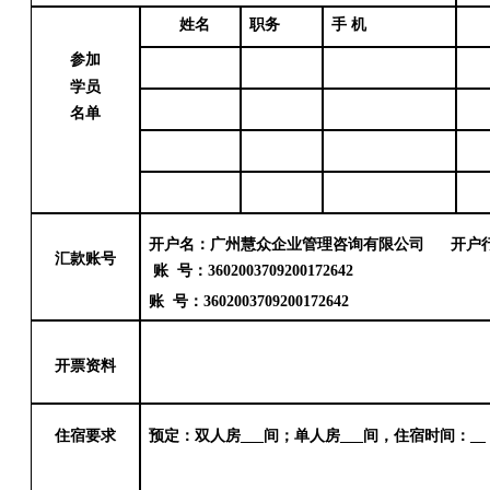
姓名
职务
手
机
参加
学员
名单
开户名：广州慧众企业管理咨询有限公司
开户
汇款账号
账
号：
3602003709200172642
账
号：
3602003709200172642
开票资料
住宿要求
预定：双人房
___间；单人房___间，住宿时间：__ 月