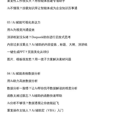
重复性工作很头大？用智能体搭建专项助手
Ai不懂我？挂载知识库让智能体成为企业知识百事通
03 / Ai 赋能可视化表达力
用
Ai为视觉沟通提效
演讲框架没头绪？
Deepseek助你进行启发式思考
内容过多没重点？
Ai 辅助的内容提炼，标题、大纲、演讲稿
一键生成
PPT？页面美化从0到1
图片、模板很发愁？用一揽子方案解决素材问题
04 / Ai 赋能表格数据分析
用
Ai助力高效数据分析
数据分析一脸懵？让
Ai帮你找寻数据解读的维度分析
函数太难过眼忘？
Ai辅助的函数快速帮助
Ai分析不够强？数据透视让你效能起飞
重复操作太恼人？
Ai 辅助宏（VBA）入门