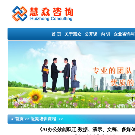
首 页
|
关于慧众
|
公开课
|
内 训
|
企业咨询与
首页 >> 近期培训课程 >>
《AI办公效能跃迁-数据、演示、文稿、多媒