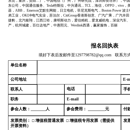
东莞，重庆，贵阳
…），中国电信（广州，广州研究院，深圳师资培养），中国
东公司，中国通信服务、Tesla特斯拉，中兴通讯，TCL，海信，OPPO，viv
器，ABB， Emerson艾默生网能，日立电机，菲尼克斯电气，Boston Power 波士
弟工业，OKI冲电气实业，苏泊尔，CitiGroup香港斯创意、广汽广乘，广
捷豹，北汽银翔，江西江铃，康明斯动力，爱信精机，爱龙威机电，深业汽车、
产，杭州城建，百仕达地产，中惠熙元、Westlink西遇，赢家服饰，百丽
报名回执表
填好下表后发邮件至
1297798782@qq.com 联系方
单位名称
公司地址
E-m
电话
联系人
手
职务
E-mail
参会人数：
_ ___
_人
参会费用：
_ ___
_元
付
发票类别：
□ 增值税普通发票 □ 增值税专用发票（需提供
发
开票资料）