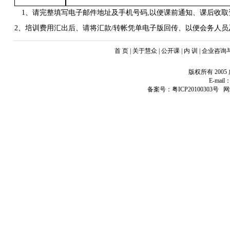
1、请完整填写电子邮件地址及手机号码
,
以便课前通知
、
课后收取
2、培训费用汇出后
、
请将汇款
/
转帐凭单电子版回传
、
以便会务人员
首 页 | 关于慧众 | 公开课 | 内 训 | 企业咨
版权所有 20
E-mail：
备案号：粤ICP20100303号