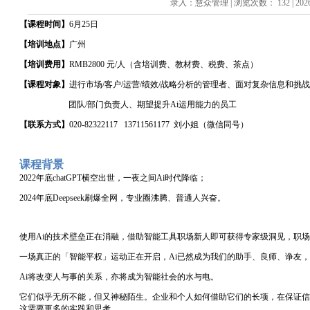
录入：慧众管理 | 浏览次数： 132 | 2026/
【课程时间】
6
月
25
日
【培训
地点
】
广州
【培训费用】
RMB2800 元/人（含培训费、教材费、税费、茶点）
【课程对象】
进行市场
/客户/运营/绩效/战略分析的管理者、面对复杂信息和挑
团队
/部门负责人、期望提升Ai运用能力的员工
【
联系方式
】
020-82322117 13711561177 刘小姐（微信同号）
课程背景
2022年底chatGPT横空出世，一夜之间Ai时代降临；
2024年底Deepseek刷爆全网，专业圈沸腾、普通人兴奋。
使用
Ai的技术壁垒正在消融，借助智能工具职场新人即可获得专家级洞见，职
一场真正的「智能平权」运动正在开启，
Ai已然成为我们的助手、良师、诤友
Ai将改变人与事的关系，亦将成为智能社会的水与电。
它们似乎无所不能，但又神秘陌生。企业和个人如何借助它们的长项，在保证信
这需要更多的实践和思考。