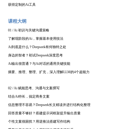
获得定制的
Ai工具
课程大纲
01 / Ai 初识与关键沟通策略
了解现阶段的
Ai，掌握基本使用技法
Ai到底是什么？Deepseek有何独特之处
身边的智者？初试
Deepseek深度思考
Ai输出很普通？与Ai对话的通用关键技能
摘要、推理、整理、扩充，深入理解
LLM的4个超能力
02 / Ai 赋能思考、沟通与文案撰写
结合
Ai特长，搞定商务文案
信息整理不容易？
Deepseek长文精读并进行结构化整理
回答质量不够好？搭建提示词框架提升输出质量
个性文案很困扰？用逆推法搭建写作结构