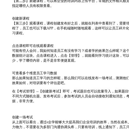
【第二步】新建课程，可以将企业的培训内容上传平台，常规的文件格式都支持，
指定哪些人员有权限查看。
创建新课程
【第三步】观看课程，课程创建发布好之后，就能在列表中查看到了，需要
程了，员工也可以下载APP，在手机端随时随地观看，这样可以让员工碎片
习课程。
点击课程即可在线观看课程
可能有些人会问，我如何知道员工有没有学习？或者学的效果怎么样呢？这
数据统计这块。点击课程进入，点击【管理】，就能看到学习统计这块，可
少，学了哪些内容，是不是非常便捷直观。
可查看多个维度员工学习数据
那么如果知道员工学习的怎样呢，那么我们可以在线发布一场考试，测测他
效果如何，对培训要有个评估是吧。
在【考试管理】--【创建新考试】即可，考试题目也可以批量导入，如果题
不同方式随机出题。发布考试后，参加考试的人员会自动接收到通知消息，
据，非常方便。
创建一场考试
从上面可以看出，通过e企学能够大大提高我们企业培训的效率，当然在成本
力物力，不需要在为多部门沟通协调头疼，只要有培训，线上通知下，员工只