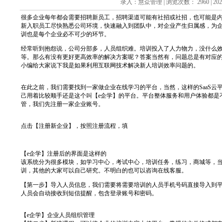
录入：慧众管理 | 浏览次数： 2960 | 2020
很多企业每年都会需要招聘新员工，招聘渠道可能有社招或社招，也可能是
新入职员工尽快熟悉公司环境，快速融入到团队中，对企业产生归属感，为
训也是每个企业必不可少的环节。
经常听到抱怨说，公司分部多，人员组织难。培训投入了人力物力，没什么
等。那么有没有更好更高效率的解决方案呢？答案当然有，问题总是有对应
小编给大家说下我是如果利用互联网技术解决新人培训效率问题的。
在此之前，我们需要找到一家做企业在线学习的平台，当然，这样的SaaS云
己用着比较顺手还是这个叫【e企学】的平台。平台整体服务和用户体验都是
管，我们先注册一家企业账号。
点击【注册新企业】，按照注册流程，填
【e企学】注册后的界面是这样的
该系统分为很多模块，如学习中心，考试中心，培训任务，练习，商城等，
训，其他的大家可以自己研究。不明白的也可以咨询在线客服。
【第一步】导入人员信息，我们需要将需要培训的人员手机号码直接导入到
人员会自动接收到短信提醒，包含登录账号和密码。
【e企学】企业人员组织管理